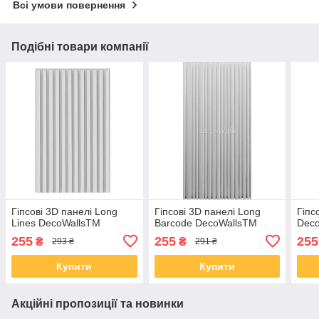
Всі умови повернення
Подібні товари компанії
Гіпсові 3D панелі Long
Гіпсові 3D панелі Long
Гіпс
Lines DecoWallsTM
Barcode DecoWallsTM
Dec
255
255
255
₴
₴
293 ₴
291 ₴
Купити
Купити
Акційні пропозиції та новинки