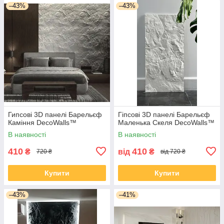
–43%
–43%
Гипсові 3D панелі Барельєф
Гіпсові 3D панелі Барельєф
Каміння DecoWalls™
Маленька Скеля DecoWalls™
В наявності
В наявності
410
410
₴
від
₴
720 ₴
від 720 ₴
Купити
Купити
–43%
–41%