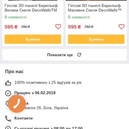
Гіпсові 3D-панелі Барельєф
Гіпсові 3D панелі Барельєф
Велика Скеля DecoWallsTM
Масивна Скеля DecoWalls™
В наявності
В наявності
595
595
₴
₴
780 ₴
780 ₴
Купити
Купити
Показати ще
Про нас
100% позитивних з 25 відгуків за рік
Працює з 06.02.2018
м. Біла
ул. Мазепи 26, Біла, Україна
Контакти
Сьогодні працює з 08:00 до 17:00