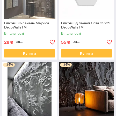
Гіпсові 3D-панель Majolica
Гіпсові 3д панелі Сота 25х29
DecoWallsTM
DecoWallsTM
В наявності
В наявності
28
55
₴
₴
38 ₴
73 ₴
Купити
Купити
–24%
–24%