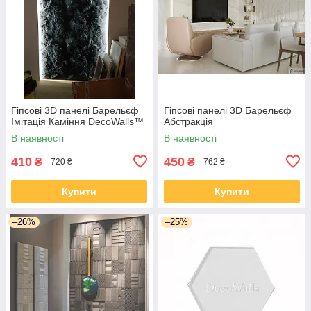
Гіпсові 3D панелі Барельєф
Гіпсові панелі 3D Барельєф
Імітація Каміння DecoWalls™
Абстракція
В наявності
В наявності
410
450
₴
₴
720 ₴
762 ₴
Купити
Купити
–26%
–25%