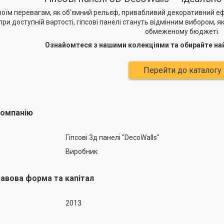
оїм перевагам, як об'ємний рельєф, привабливий декоративний ефе
при доступній вартості, гіпсові панелі стануть відмінним вибором, 
обмеженому бюджеті.
Ознайомтеся з нашими колекціями та обирайте най
Перейти до каталогу
компанію
Гіпсові 3д панелі "DecoWalls"
Виробник
равова форма та капітал
2013