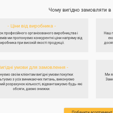
Чому вигідно замовляти в 
- Ціни від виробника -
ок професійного організованого виробництва і
Наш г
ємів ми пропонуємо конкурентні ціни напряму від
ек
виробника при високій якості продукції.
дося
Вигідні умови для замовлення -
нуємо своїм клієнтам вигідні умови покупки:
Ми я
ьтуємо з усіх виникаючих питань, виконуємо
Зам
ий розрахунок кількості, відвантажуємо будь-які
обсяги, даємо знижки.
Побачити асортимент