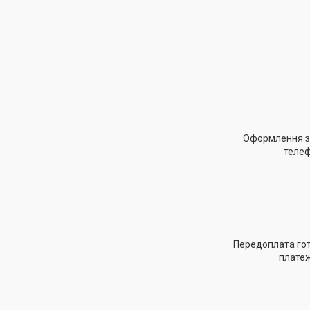
Оформлення за
теле
Передоплата гот
платеж