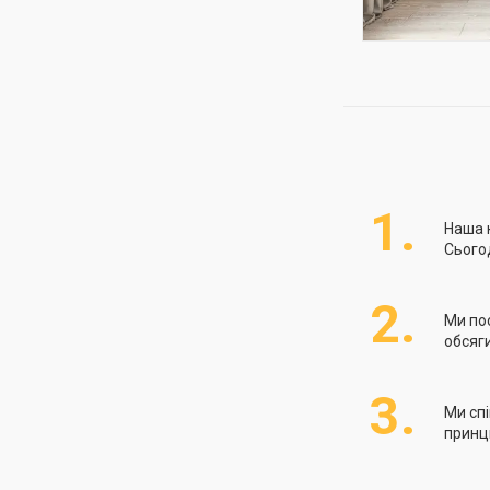
1.
Наша 
Сьогод
2.
Ми по
обсяги
3.
Ми сп
принци