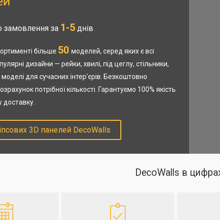
ей
1-5
 замовлення за
днів
50
ортименті більше
моделей, серед яких є всі
улярні дизайни — рейки, хвилі, під цеглу, стільники,
 моделі для сучасних інтер'єрів. Безкоштовно
озрахунок потрібної кількості. Гарантуємо 100% якість
у доставку.
іпсових 3D панелей DecoWalls
DecoWalls в цифра