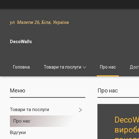
ул. Мазепи 26, Біла, Україна
DecoWalls
Головна
Товари та послуги
Про нас
Дост
Про нас
Товари та послуги
DecoW
Про нас
виробн
Відгуки