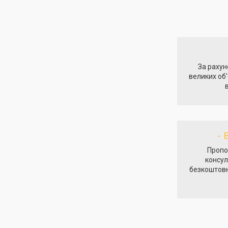
За рахун
великих об'
- 
Пропо
консул
безкоштовн