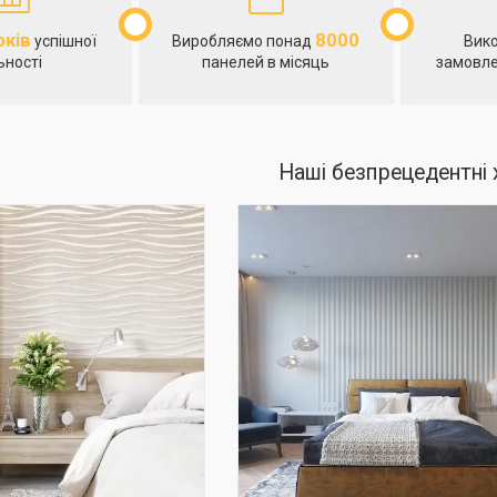
оків
8000
успішної
Виробляємо понад
Вик
ьності
панелей в місяць
замовле
Наші безпрецедентні 