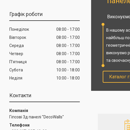
панел
Графік роботи
Виконуємо
Понеділок
08:00
17:00
В нашому ас
Вівторок
08:00
17:00
найбільш поп
геометричні
Середа
08:00
17:00
виконуємо р
Четвер
08:00
17:00
та своєчасн
Пʼятниця
08:00
17:00
Субота
10:00
18:00
Каталог г
Неділя
10:00
18:00
Контакти
Гіпсові 3д панелі "DecoWalls"