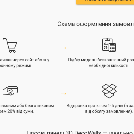
Схема оформлення замовле
→
явки через сайт або ж у
Підбір моделі і безкоштовний ро
фонному режимі.
необхідної кількості.
→
івковим або безготівковим
Відправка протягом 1-5 днів (в з
ем 20% від суми.
від обсягу замовлення).
Гіпсові панелі 3D DecoWalls — ідеально