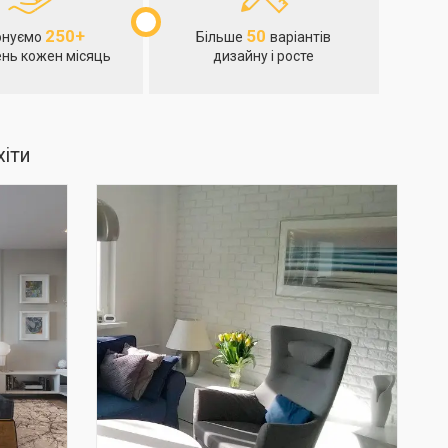
250+
50
онуємо
Більше
варіантів
нь кожен місяць
дизайну і росте
хіти