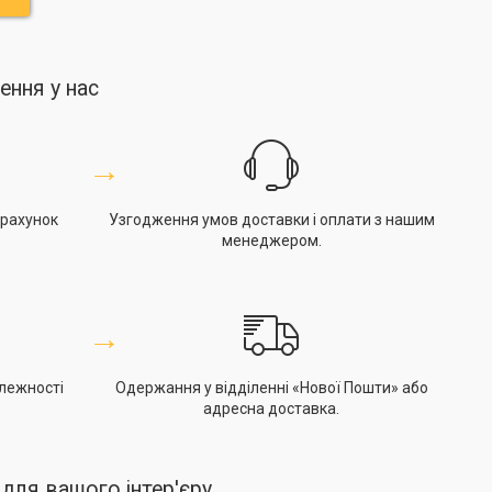
ння у нас
→
зрахунок
Узгодження умов доставки і оплати з нашим
менеджером.
→
алежності
Одержання у відділенні «Нової Пошти» або
адресна доставка.
 для вашого інтер'єру