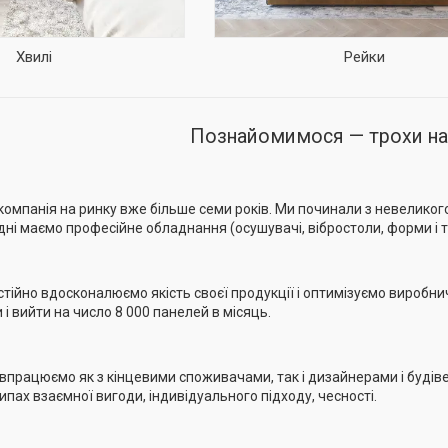
Хвилі
Рейки
Познайомимося — трохи наш
компанія на ринку вже більше семи років. Ми починали з невеликого
ні маємо професійне обладнання (осушувачі, вібростоли, форми і т.
стійно вдосконалюємо якість своєї продукції і оптимізуємо виробн
 і вийти на число 8 000 панелей в місяць.
івпрацюємо як з кінцевими споживачами, так і дизайнерами і будів
пах взаємної вигоди, індивідуального підходу, чесності.