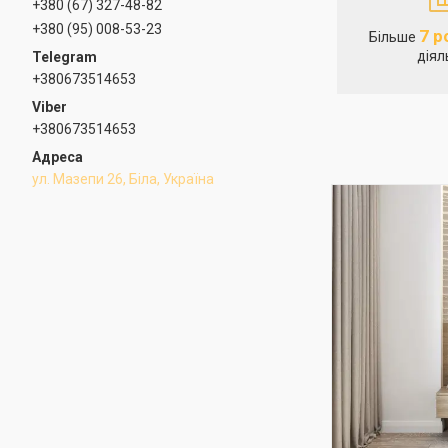
+380 (67) 327-48-82
+380 (95) 008-53-23
7 р
Більше
діял
+380673514653
+380673514653
ул. Мазепи 26, Біла, Україна