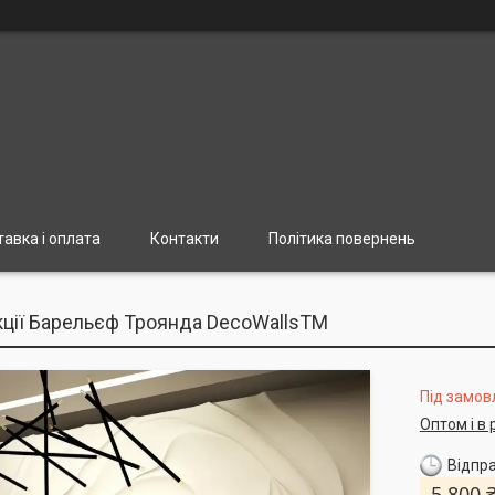
авка і оплата
Контакти
Політика повернень
екції Барельєф Троянда DecoWallsTM
Під замов
Оптом і в 
Відпра
5 800 