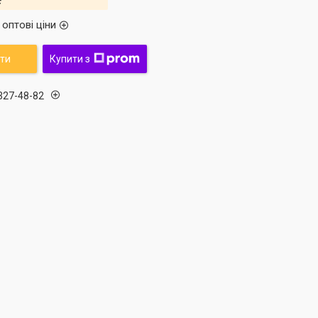
оптові ціни
ти
Купити з
 327-48-82