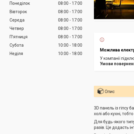
Понеділок
08:00
17:00
Вівторок
08:00
17:00
Середа
08:00
17:00
Четвер
08:00
17:00
Пʼятниця
08:00
17:00
Субота
10:00
18:00
Неділя
10:00
18:00
У компанії підкл
Опис
3D панель із гіпсу 
холі або кухні, тобт
Для будь-якого типу
разів. Це додасть і