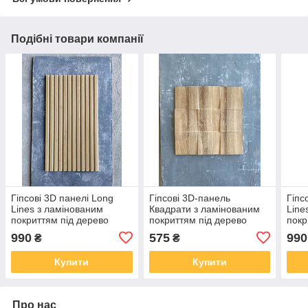
Подібні товари компанії
Гіпсові 3D панелі Long
Гіпсові 3D-панель
Гіпс
Lines з ламінованим
Квадрати з ламінованим
Line
покриттям під дерево
покриттям під дерево
покр
DecoWallsTM
DecoWallsTM
Dec
990
575
990
₴
₴
Купити
Купити
Про нас