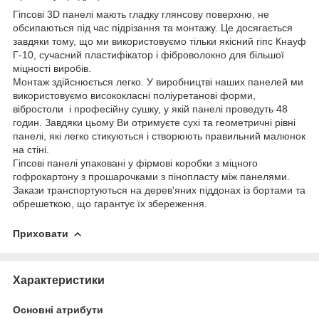
Гіпсові 3D панелі мають гладку глянсову поверхню, не
обсипаються під час підрізання та монтажу. Це досягається
завдяки тому, що ми використовуємо тільки якісний гіпс Кнауф
Г-10, сучасний пластифікатор і фіброволокно для більшої
міцності виробів.
Монтаж здійснюється легко. У виробництві наших панелей ми
використовуємо висококласні поліуретанові форми,
вібростоли і професійну сушку, у якій панелі проведуть 48
годин. Завдяки цьому Ви отримуєте сухі та геометричні рівні
панелі, які легко стикуються і створюють правильний малюнок
на стіні.
Гіпсові панелі упаковані у фірмові коробки з міцного
гофрокартону з прошарочками з пінопласту між панелями.
Закази транспортуються на дерев'яних піддонах із бортами та
обрешеткою, що гарантує їх збереження.
Приховати
Характеристики
Основні атрибути