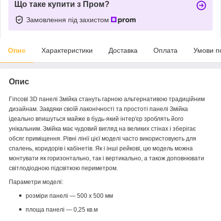
Що таке купити з Пром?
Замовлення під захистом
Опис
Характеристики
Доставка
Оплата
Умови п
Опис
Гіпсові 3D панелі Змійка стануть гарною альтернативою традиційним
дизайнам. Завдяки своїй лаконічності та простоті панелі Змійка
ідеально впишуться майже в будь-який інтер'єр зроблять його
унікальним. Змійка має чудовий вигляд на великих стінах і зберігає
обсяг приміщення. Рівні лінії цієї моделі часто використовують для
спалень, коридорів і кабінетів. Як і інші рейкові, цю модель можна
монтувати як горизонтально, так і вертикально, а також доповнювати
світлодіодною підсвіткою периметром.
Параметри моделі:
розміри панелі — 500 х 500 мм
площа панелі — 0,25 кв.м