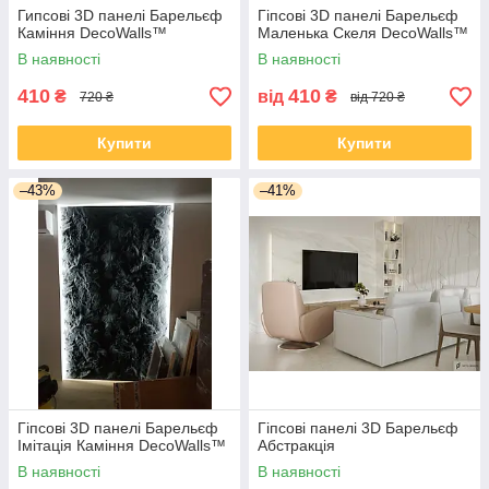
Гипсові 3D панелі Барельєф
Гіпсові 3D панелі Барельєф
Каміння DecoWalls™
Маленька Скеля DecoWalls™
В наявності
В наявності
410
410
₴
від
₴
720 ₴
від 720 ₴
Купити
Купити
–43%
–41%
Гіпсові 3D панелі Барельєф
Гіпсові панелі 3D Барельєф
Імітація Каміння DecoWalls™
Абстракція
В наявності
В наявності