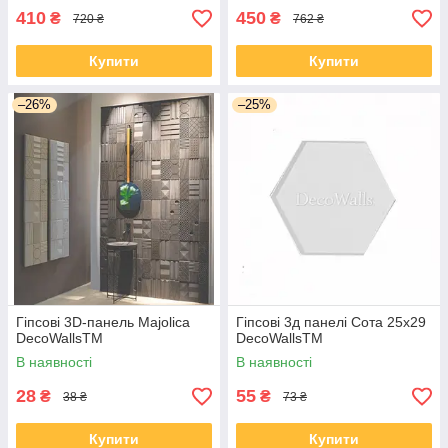
410
450
₴
₴
720 ₴
762 ₴
Купити
Купити
–26%
–25%
Гіпсові 3D-панель Majolica
Гіпсові 3д панелі Сота 25х29
DecoWallsTM
DecoWallsTM
В наявності
В наявності
28
55
₴
₴
38 ₴
73 ₴
Купити
Купити