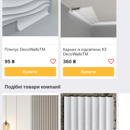
Плінтус DecoWallsTM
Карниз із підсвіткою К3
DecoWallsTM
95
360
₴
₴
Купити
Купити
Подібні товари компанії