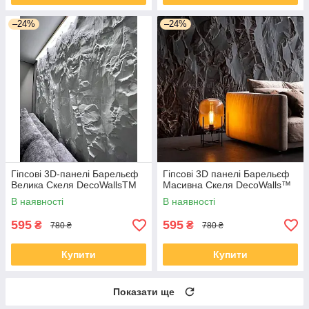
–24%
–24%
Гіпсові 3D-панелі Барельєф
Гіпсові 3D панелі Барельєф
Велика Скеля DecoWallsTM
Масивна Скеля DecoWalls™
В наявності
В наявності
595
595
₴
₴
780 ₴
780 ₴
Купити
Купити
Показати ще