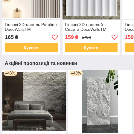
Гіпсові 3D-панель Paraline
Гіпсові 3D-панелей
Гіпс
DecoWallsTM
Спарта DecoWallsTM
Dec
165
159
159
₴
₴
175 ₴
Купити
Купити
Акційні пропозиції та новинки
–43%
–43%