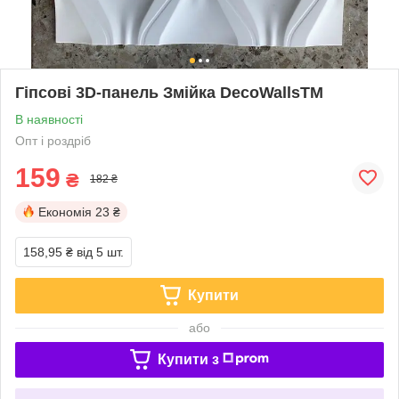
Гіпсові 3D-панель Змійка DecoWallsTM
В наявності
Опт і роздріб
159
₴
182 ₴
Економія
23 ₴
158,95 ₴
від 5 шт.
Купити
або
Купити з